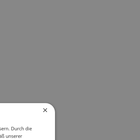
×
sern. Durch die
äß unserer