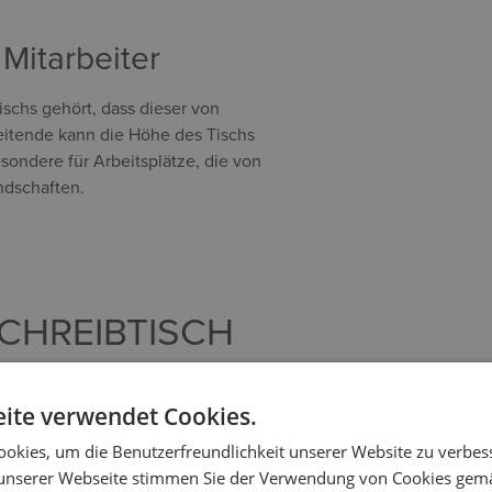
 Mitarbeiter
ischs gehört, dass dieser von
itende kann die Höhe des Tischs
esondere für Arbeitsplätze, die von
ndschaften.
CHREIBTISCH
ite verwendet Cookies.
, sollten Sie zunächst Ihren Stuhl so
okies, um die Benutzerfreundlichkeit unserer Website zu verbes
re Knie einen 90-Grad-Winkel bilden.
unserer Webseite stimmen Sie der Verwendung von Cookies gem
sind. Im Sitzen sollte die Tischplatte auf