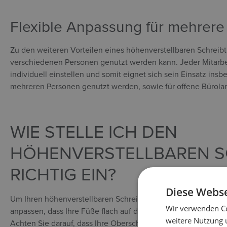
Flexible Anpassung für mehrere
Zu den weiteren Vorteilen eines höhenverstellbaren Schreibt
verschiedenen Personen genutzt werden kann. Jeder Mitarbe
individuell einstellen und somit eignet sich sein Einsatz insb
mehreren Personen genutzt werden, sowie für offene Bürola
WIE STELLE ICH DEN
HÖHENVERSTELLBAREN S
RICHTIG EIN?
Diese Webse
Um Ihren höhenverstellbaren Schreibtisch richtig einzustellen
Wir verwenden Co
anpassen, dass Ihre Füße flach auf dem Boden stehen und Ih
weitere Nutzung 
Achten Sie darauf, dass Ihre Oberschenkel parallel zum Boden 