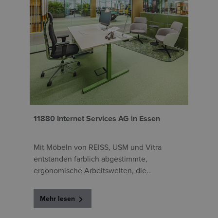
S
11880 Internet Services AG in Essen
D
M
Mit Möbeln von REISS, USM und Vitra
B
entstanden farblich abgestimmte,
D
ergonomische Arbeitswelten, die
s
Unternehmenskultur und digitale
G
Anforderungen miteinander verbinden.
e
Mehr lesen