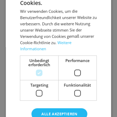
Cookies.
Bei REISS legen wir Wert auf die Vereinbarkeit
Wir verwenden Cookies, um die
von Beruf und Privatleben. Home-Office-
Benutzerfreundlichkeit unserer Website zu
Optionen geben Ihnen die Möglichkeit, Ihre
verbessern. Durch die weitere Nutzung
Arbeit mit persönlichen Belangen zu vereinen.
unserer Webseite stimmen Sie der
Verwendung von Cookies gemäß unserer
Seien Sie Teil spannender Projekte und
Cookie-Richtlinie zu.
Weitere
gestalten Sie unsere Zukunft aktiv mit. Wir
Informationen
setzen auf Digitalisierung, Automatisierung und
den Einsatz von KI, um stets am Puls der Zeit zu
Unbedingt
Performance
bleiben.
erforderlich
Zu den Jobausschreibungen
Targeting
Funktionalität
Sie haben Fragen?
ALLE AKZEPTIEREN