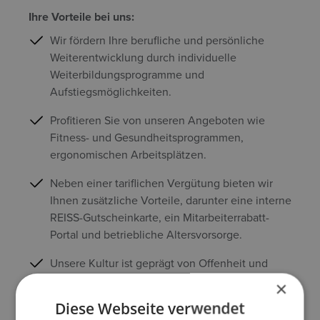
Ihre Vorteile bei uns:
Wir fördern Ihre berufliche und persönliche
Weiterentwicklung durch individuelle
Weiterbildungsprogramme und
Aufstiegsmöglichkeiten.
Profitieren Sie von unseren Angeboten wie
Fitness- und Gesundheitsprogrammen,
ergonomischen Arbeitsplätzen.
Neben einer tariflichen Vergütung bieten wir
Ihnen zusätzliche Vorteile, darunter eine interne
REISS-Gutscheinkarte, ein Mitarbeiterrabatt-
Portal und betriebliche Altersvorsorge.
Unsere Kultur ist geprägt von Offenheit und
einem starken Teamgeist, der sich in der
×
Zusammenarbeit und im täglichen Umgang
Diese Webseite verwendet
zeigt.