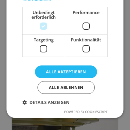
Unbedingt
Performance
erforderlich
Targeting
Funktionalität
REISS Brand Book
Version: 09.2023
ALLE AKZEPTIEREN
PDF herunterladen
Mehr erfahren
ALLE ABLEHNEN
DETAILS ANZEIGEN
POWERED BY COOKIESCRIPT