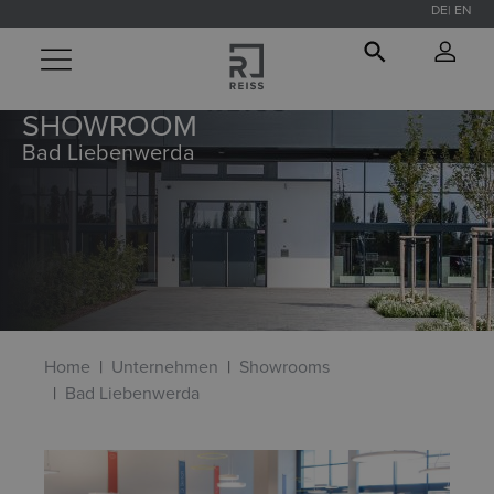
DE
EN
alt springen
SHOWROOM
Bad Liebenwerda
Home
Unternehmen
Showrooms
Bad Liebenwerda