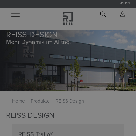
DE
EN
alt springen
REISS DESIGN
Mehr Dynamik im Alltag.
Home
Produkte
REISS Design
REISS DESIGN
REISS Trailo®