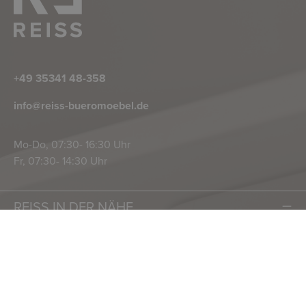
+49 35341 48-358
info@reiss-bueromoebel.de
Mo-Do, 07:30- 16:30 Uhr
Fr, 07:30- 14:30 Uhr
REISS IN DER NÄHE
UNTERNEHMEN
SOCIAL MEDIA
REISS NEWS