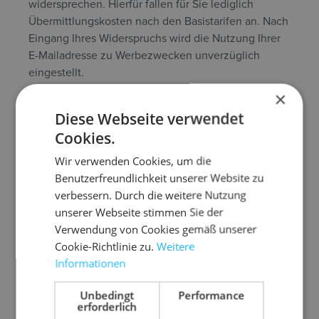
widersprechen. Hierfür fallen für Sie lediglich
Übermittlungskosten nach den Basistarifen an. Nach
Eingang Ihres Widerspruchs wird die Nutzung Ihrer
E-Mailadresse zu Werbezwecken unverzüglich
eingestellt.
×
7.3
Amazon SES
Diese Webseite verwendet
Der Versand unserer E-Mail-Newsletter erfolgt über
Cookies.
diesen Anbieter: Amazon Web Services, Inc., 410
Wir verwenden Cookies, um die
Terry Avenue North, Seattle WA 98109, USA
Benutzerfreundlichkeit unserer Website zu
Auf Basis unseres berechtigten Interesses an einem
verbessern. Durch die weitere Nutzung
effektiven und nutzerfreundlichen Newsletter-
unserer Webseite stimmen Sie der
Marketing geben wir Ihre bei der Newsletter-
Verwendung von Cookies gemäß unserer
Anmeldung bereitgestellten Daten gem. Art. 6 Abs. 1
Cookie-Richtlinie zu.
Weitere
lit. f DSGVO an diesen Anbieter weiter, damit dieser
Informationen
den Newsletterversand in unserem Auftrag
übernimmt.
Unbedingt
Performance
erforderlich