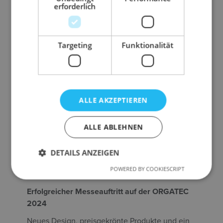
erforderlich
Preisverleihung des German Design Award für
herausragendes Design und Funktionalität – ein
großer Erfolg für unser engagiertes Team.
Targeting
Funktionalität
Mehr lesen
ALLE AKZEPTIEREN
ALLE ABLEHNEN
DETAILS ANZEIGEN
POWERED BY COOKIESCRIPT
Erfolgreicher Messeauftritt auf der ORGATEC
2024
Neues Design, preisgekrönte Produkte und ein