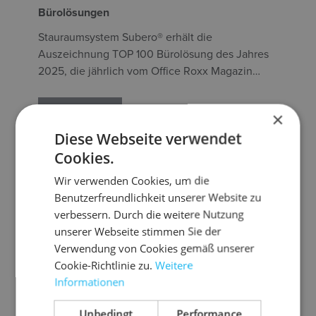
Bürolösungen
Stauraumsystem Subero® erhält die
Auszeichnung TOP 100 Bürolösung des Jahres
2025, die jährlich vom Office Roxx Magazin
vergeben wird.
Mehr lesen
×
Diese Webseite verwendet
Cookies.
Wir verwenden Cookies, um die
Benutzerfreundlichkeit unserer Website zu
verbessern. Durch die weitere Nutzung
unserer Webseite stimmen Sie der
Verwendung von Cookies gemäß unserer
Cookie-Richtlinie zu.
Weitere
Informationen
GDA 2025 - Ein besonderer Moment für REISS
Unbedingt
Performance