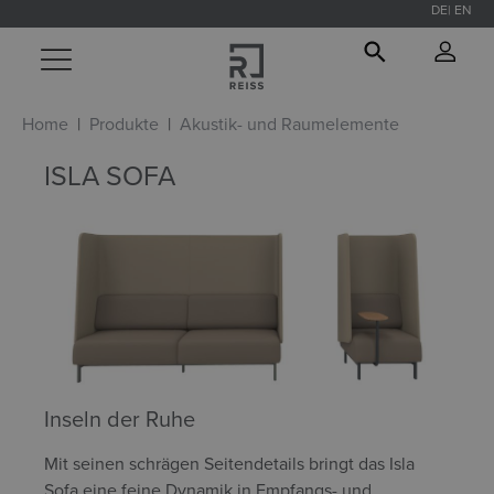
DE
EN
alt springen
Home
Produkte
Akustik- und Raumelemente
ISLA SOFA
Inseln der Ruhe
Mit seinen schrägen Seitendetails bringt das Isla
Sofa eine feine Dynamik in Empfangs- und