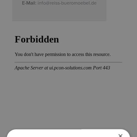
E-Mail:
info@reiss-bueromoebel.de
×