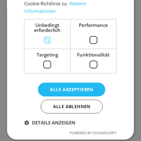
Cookie-Richtlinie zu.
Weitere
Informationen
Unbedingt
Performance
Ansprechpartner:in
erforderlich
Nora Sczepanski
+49 35341 48-280
Targeting
Funktionalität
Bewerbungsanschrift
REISS Büromöbel GmbH
Personalabteilung
Südring 6
ALLE AKZEPTIEREN
04924 Bad Liebenwerda
ALLE ABLEHNEN
bewerbung@reiss-bueromoebel.de
DETAILS ANZEIGEN
Zum Kontakt
POWERED BY COOKIESCRIPT