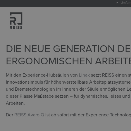
Umfang
springen
Zur Hauptnavigation springen
Home
Unternehmen
Linak Experience
DIE NEUE GENERATION D
ERGONOMISCHEN ARBEIT
Mit den Experience-Hubsäulen von
Linak
setzt REISS einen s
Innovationsimpuls für höhenverstellbare Arbeitsplatzsystem
und Bremstechnologien im Inneren der Säule ermöglichen Lei
dieser Klasse Maßstäbe setzen – für dynamisches, leises und
Arbeiten.
Der
REISS Avaro Q
ist ab sofort mit der Experience Technologi