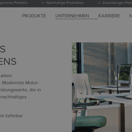
reiches Portfolio
Nachhaltige Produktion
Zuverlässiger Part
PRODUKTE
UNTERNEHMEN
KARRIERE
ES
ENS
tarken
e. Modernste Motor-
stungswerte, die in
 nachhaltiges
e lieferbar.