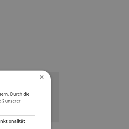
o mit
×
 Technologie
sern. Durch die
6
äß unserer
nktionalität